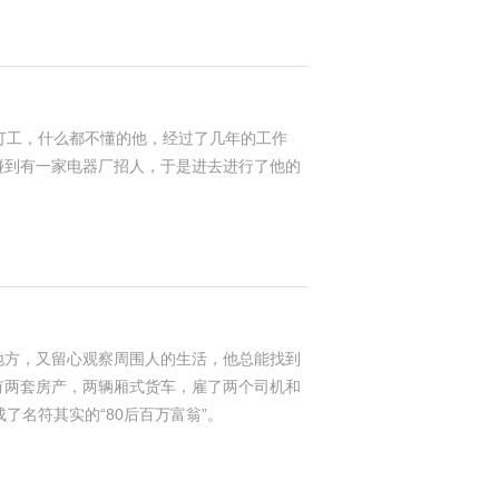
打工，什么都不懂的他，经过了几年的工作
碰到有一家电器厂招人，于是进去进行了他的
地方，又留心观察周围人的生活，他总能找到
有两套房产，两辆厢式货车，雇了两个司机和
了名符其实的“80后百万富翁”。