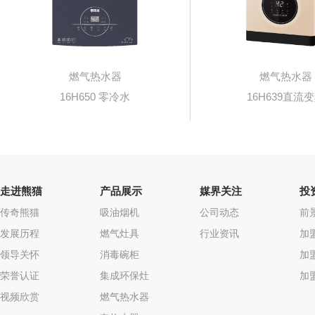
燃气热水器
燃气热水器
16H650 零冷水
16H639直流
走进熊猫
产品展示
媒界关注
投
传奇熊猫
吸油烟机
公司动态
前
发展历程
燃气灶具
行业资讯
加
领导关怀
消毒碗柜
加
荣誉认证
集成环保灶
加
视频欣赏
燃气热水器